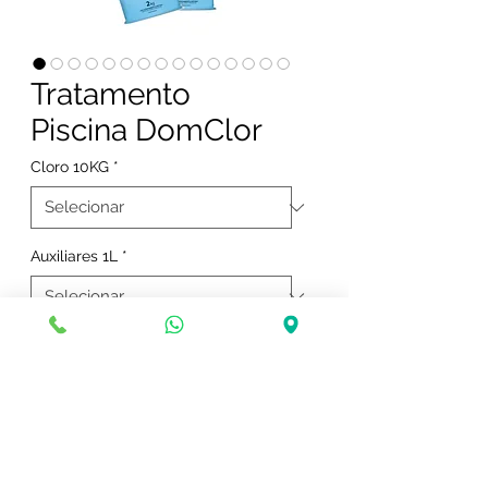
Tratamento
Piscina DomClor
Cloro 10KG
*
Auxiliares 1L
*
Pronto Uso Sprays 500ml
*
Produtos dedicado a manutenção,
limpeza e tratamento da piscina. A