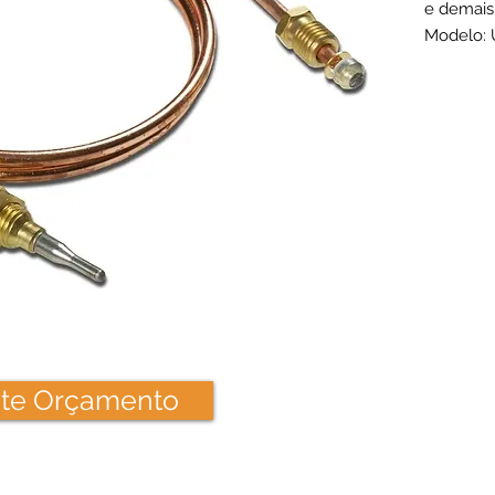
e demais
Modelo: U
seu!
Função: 
para mag
incorpor
gás.
Voltagem
Especifíc
TERMOPA
RAIO DE
TORQUE 
TEMPER
DO TERM
cite Orçamento
TEMPER
DE FIXA
TEMPER
DO CORP