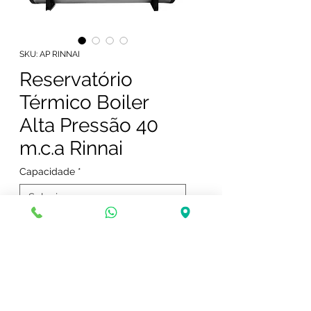
SKU: AP RINNAI
Reservatório
Térmico Boiler
Alta Pressão 40
m.c.a Rinnai
Capacidade
*
tamanho
*
Pressão de água 40 mca
Horizontal