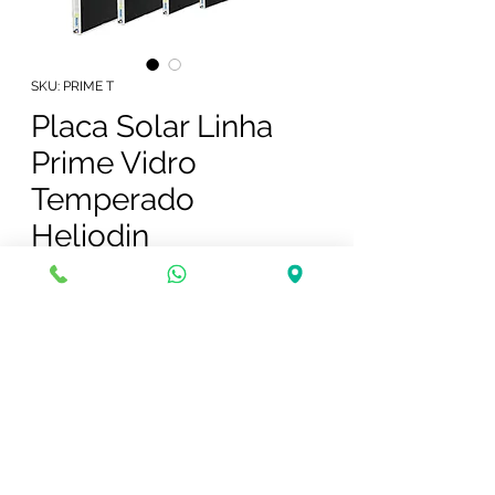
SKU: PRIME T
Placa Solar Linha
Prime Vidro
Temperado
Heliodin
tamanho
*
Resistência a altas temperaturas:
tinta para coletores solares com
alta absorção.
Resistência a granizo: opções com
vidro temperado – 6x mais forte.