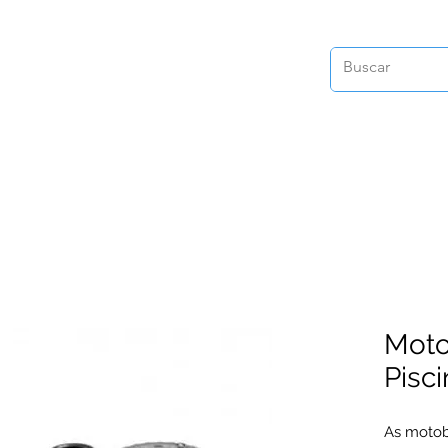
Mot
Pisci
As motob